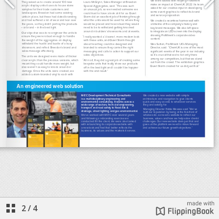
2
/
4